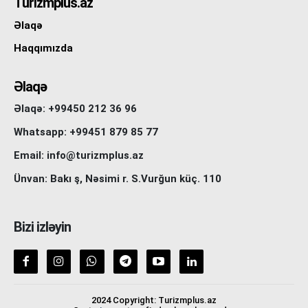
Turizmplus.az
Əlaqə
Haqqımızda
Əlaqə
Əlaqə: +99450 212 36 96
Whatsapp: +99451 879 85 77
Email: info@turizmplus.az
Ünvan: Bakı ş, Nəsimi r. S.Vurğun küç. 110
Bizi izləyin
2024 Copyright: Turizmplus.az