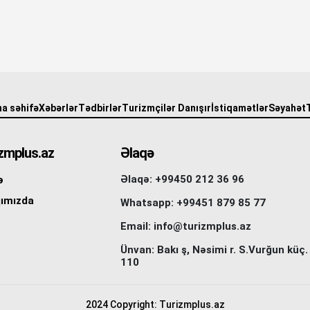
a səhifə
Xəbərlər
Tədbirlər
Turizmçilər Danışır
İstiqamətlər
Səyahət
zmplus.az
Əlaqə
Əlaqə: +99450 212 36 96
ə
ımızda
Whatsapp: +99451 879 85 77
Email: info@turizmplus.az
Ünvan: Bakı ş, Nəsimi r. S.Vurğun küç.
110
2024 Copyright: Turizmplus.az