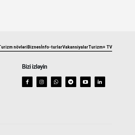
Turizm növləri
Biznes
İnfo-turlar
Vakansiyalar
Turizm+ TV
Bizi izləyin