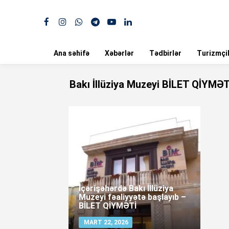
Ana səhifə
Xəbərlər
Tədbirlər
Turizmçil
Bakı İllüziya Muzeyi BİLET QİYMƏT
İçərişəhərdə Bakı İllüziya
Muzeyi fəaliyyətə başlayıb –
BİLET QİYMƏTİ
MART 22, 2026