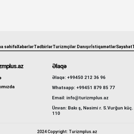
a səhifə
Xəbərlər
Tədbirlər
Turizmçilər Danışır
İstiqamətlər
Səyahət
zmplus.az
Əlaqə
Əlaqə: +99450 212 36 96
ə
ımızda
Whatsapp: +99451 879 85 77
Email: info@turizmplus.az
Ünvan: Bakı ş, Nəsimi r. S.Vurğun küç.
110
2024 Copyright: Turizmplus.az