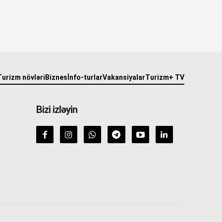
Turizm növləri
Biznes
İnfo-turlar
Vakansiyalar
Turizm+ TV
Bizi izləyin