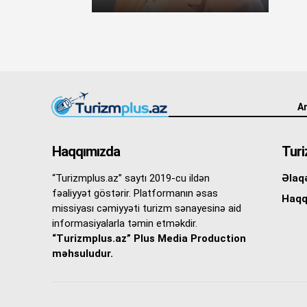
An
Haqqımızda
Turi
“Turizmplus.az” saytı 2019-cu ildən
Əlaq
fəaliyyət göstərir. Platformanın əsas
Haqq
missiyası cəmiyyəti turizm sənayesinə aid
informasiyalarla təmin etməkdir.
“Turizmplus.az” Plus Media Production
məhsuludur.