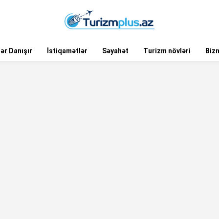
ər Danışır
İstiqamətlər
Səyahət
Turizm növləri
Biz