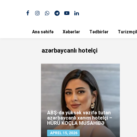
Ana səhifə
Xəbərlər
Tədbirlər
Turizmçil
azərbaycanlı hotelçi
ABŞ-da yüksək vəzifə tutan
azərbaycanlı xanım hotelçi –
HÜRÜ KOÇLA MÜSAHİBƏ
APREL 15, 2026