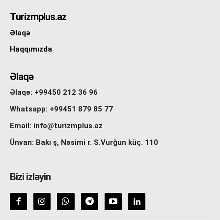
Turizmplus.az
Əlaqə
Haqqımızda
Əlaqə
Əlaqə: +99450 212 36 96
Whatsapp: +99451 879 85 77
Email: info@turizmplus.az
Ünvan: Bakı ş, Nəsimi r. S.Vurğun küç. 110
Bizi izləyin