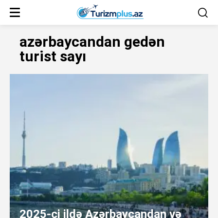
azərbaycandan gedən
turist sayı
2025-ci ildə Azərbaycandan və