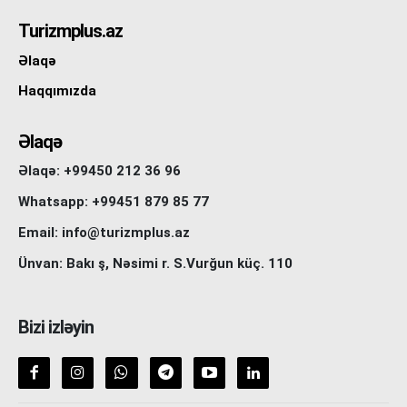
Turizmplus.az
Əlaqə
Haqqımızda
Əlaqə
Əlaqə: +99450 212 36 96
Whatsapp: +99451 879 85 77
Email: info@turizmplus.az
Ünvan: Bakı ş, Nəsimi r. S.Vurğun küç. 110
Bizi izləyin