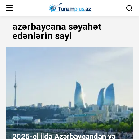
azərbaycana səyahət
edənlərin sayi
2025-ci ildə Azərbaycandan və