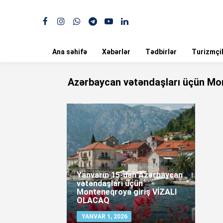
Ana səhifə
Xəbərlər
Tədbirlər
Turizmçil
Azərbaycan vətəndaşları üçün Mo
Yanvarın 15-dən Azərbaycan
vətəndaşları üçün
Monteneqroya giriş VİZALI
OLACAQ
YANVAR 1, 2026