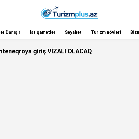
ər Danışır
İstiqamətlər
Səyahət
Turizm növləri
Biz
nteneqroya giriş VİZALI OLACAQ