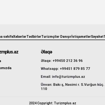
a səhifə
Xəbərlər
Tədbirlər
Turizmçilər Danışır
İstiqamətlər
Səyahət
zmplus.az
Əlaqə
Əlaqə: +99450 212 36 96
ə
ımızda
Whatsapp: +99451 879 85 77
Email: info@turizmplus.az
Ünvan: Bakı ş, Nəsimi r. S.Vurğun küç.
110
2024 Copyright: Turizmplus.az