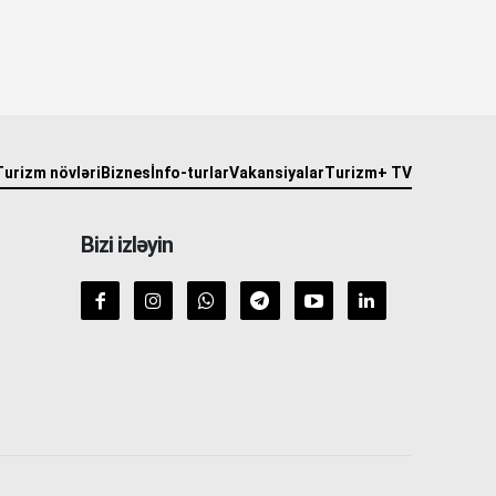
Turizm növləri
Biznes
İnfo-turlar
Vakansiyalar
Turizm+ TV
Bizi izləyin