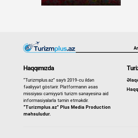
An
Haqqımızda
Turi
“Turizmplus.az” saytı 2019-cu ildən
Əlaq
fəaliyyət göstərir. Platformanın əsas
Haqq
missiyası cəmiyyəti turizm sənayesinə aid
informasiyalarla təmin etməkdir.
“Turizmplus.az” Plus Media Production
məhsuludur.