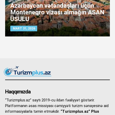
Azərbaycan vətəndaşları üçün
Monteneqro vizası almağın ASAN
ÜSULU
MART 31, 2026
Haqqımızda
“Turizmplus.az” saytı 2019-cu ildən fəaliyyət göstərir.
Platformanın əsas missiyası cəmiyyəti turizm sənayesinə aid
informasiyalarla təmin etməkdir.
“Turizmplus.az” Plus