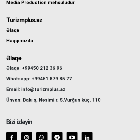
Media Production məhsuludur.
Turizmplus.az
Əlaqə
Haqqımızda
Əlaqə
Əlaqə: +99450 212 36 96
Whatsapp: +99451 879 85 77
Email: info@turizmplus.az
Ünvan: Bakı ş, Nəsimi r. S.Vurğun küç. 110
Bizi izləyin