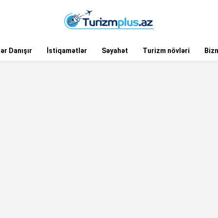
ər Danışır
İstiqamətlər
Səyahət
Turizm növləri
Biz