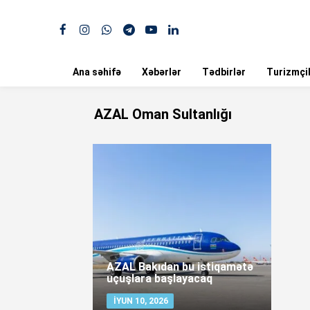
Ana səhifə
Xəbərlər
Tədbirlər
Turizmçil
AZAL Oman Sultanlığı
AZAL Bakıdan bu istiqamətə
uçuşlara başlayacaq
İYUN 10, 2026