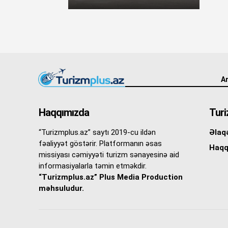
An
Haqqımızda
Turi
“Turizmplus.az” saytı 2019-cu ildən
Əlaq
fəaliyyət göstərir. Platformanın əsas
Haqq
missiyası cəmiyyəti turizm sənayesinə aid
informasiyalarla təmin etməkdir.
“Turizmplus.az” Plus Media Production
məhsuludur.