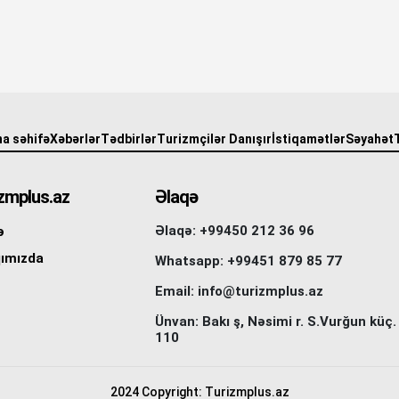
a səhifə
Xəbərlər
Tədbirlər
Turizmçilər Danışır
İstiqamətlər
Səyahət
zmplus.az
Əlaqə
Əlaqə: +99450 212 36 96
ə
ımızda
Whatsapp: +99451 879 85 77
Email: info@turizmplus.az
Ünvan: Bakı ş, Nəsimi r. S.Vurğun küç.
110
2024 Copyright: Turizmplus.az