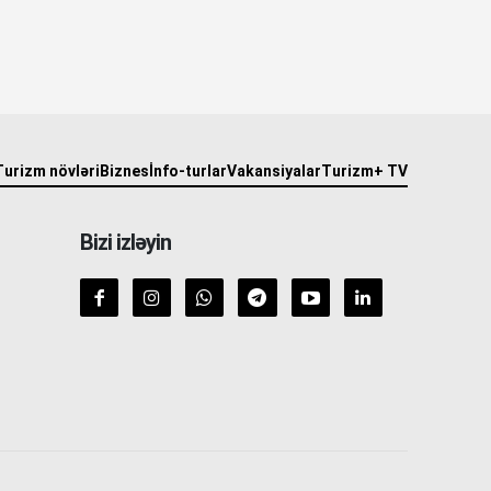
Turizm növləri
Biznes
İnfo-turlar
Vakansiyalar
Turizm+ TV
Bizi izləyin