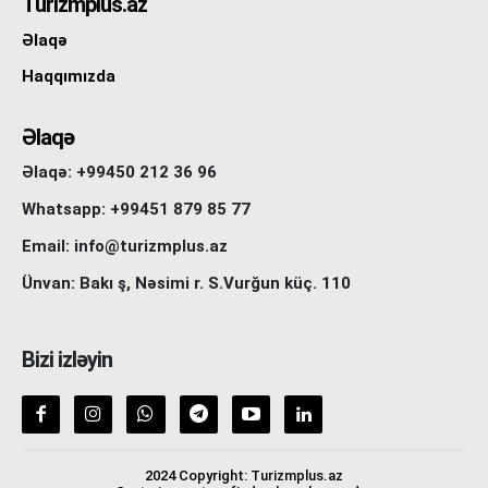
Turizmplus.az
Əlaqə
Haqqımızda
Əlaqə
Əlaqə: +99450 212 36 96
Whatsapp: +99451 879 85 77
Email: info@turizmplus.az
Ünvan: Bakı ş, Nəsimi r. S.Vurğun küç. 110
Bizi izləyin
2024 Copyright: Turizmplus.az