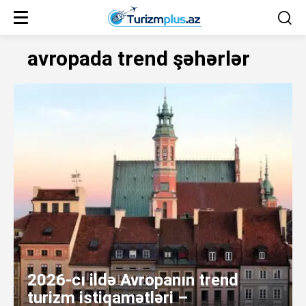
avropada trend şəhərlər
2026-cı ildə Avropanın trend
turizm istiqamətləri –