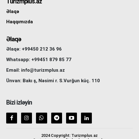
Turizmplus.az
Əlaqə
Haqqımızda
Əlaqə
Əlaqə: +99450 212 36 96
Whatsapp: +99451 879 85 77
Email: info@turizmplus.az
Ünvan: Bakı ş, Nəsimi r. S.Vurğun küç. 110
Bizi izləyin
2024 Copyright: Turizmplus.az