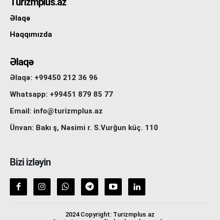
Turizmplus.az
Əlaqə
Haqqımızda
Əlaqə
Əlaqə: +99450 212 36 96
Whatsapp: +99451 879 85 77
Email: info@turizmplus.az
Ünvan: Bakı ş, Nəsimi r. S.Vurğun küç. 110
Bizi izləyin
2024 Copyright: Turizmplus.az