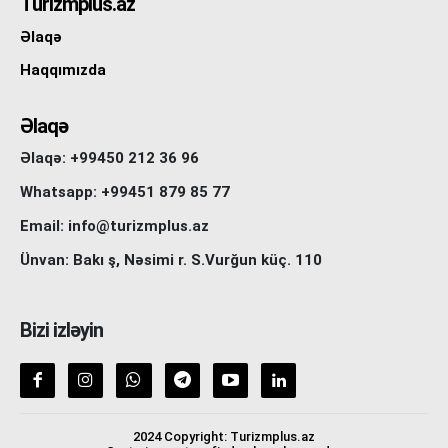
Turizmplus.az
Əlaqə
Haqqımızda
Əlaqə
Əlaqə: +99450 212 36 96
Whatsapp: +99451 879 85 77
Email: info@turizmplus.az
Ünvan: Bakı ş, Nəsimi r. S.Vurğun küç. 110
Bizi izləyin
2024 Copyright: Turizmplus.az