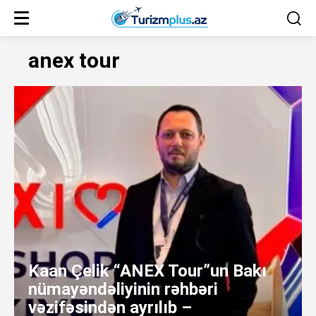
anex tour
Kaan Çelik “ANEX Tour”un Bakı
nümayəndəliyinin rəhbəri
vəzifəsindən ayrılıb –