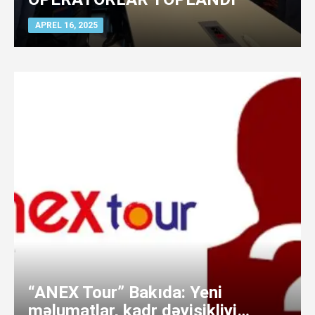
APREL 16, 2025
“ANEX Tour” Bakıda: Yeni
məlumatlar, kadr dəyişikliyi…