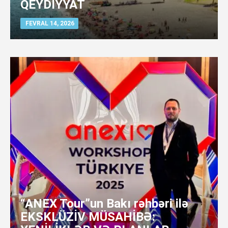
QEYDİYYAT
FEVRAL 14, 2026
“ANEX Tour”un Bakı rəhbəri ilə
EKSKLÜZİV MÜSAHİBƏ: