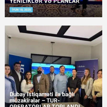
YENİLİKLƏR VƏ PLANLAR
İYUN 18, 2025
Dubay istiqaməti ilə bağlı
müzakirələr – TUR-
OPERATORLAR TOPLANDI