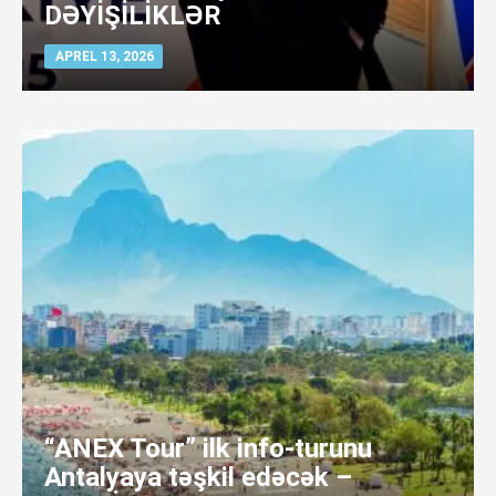
DƏYİŞİLİKLƏR
APREL 13, 2026
“ANEX Tour” ilk info-turunu
Antalyaya təşkil edəcək –