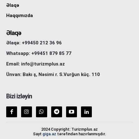
Əlaqə
Haqqımızda
Əlaqə
Əlaqə: +99450 212 36 96
Whatsapp: +99451 879 85 77
Email: info@turizmplus.az
Ünvan: Bakı ş, Nəsimi r. S.Vurğun küç. 110
Bizi izləyin
2024 Copyright: Turizmplus.az
Sayt
giga.az
tərəfindən hazırlanmışdır.