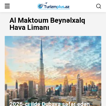
Al Maktoum Beynəlxalq
Hava Limanı
2026-cı ildə Dubaya səfər edən