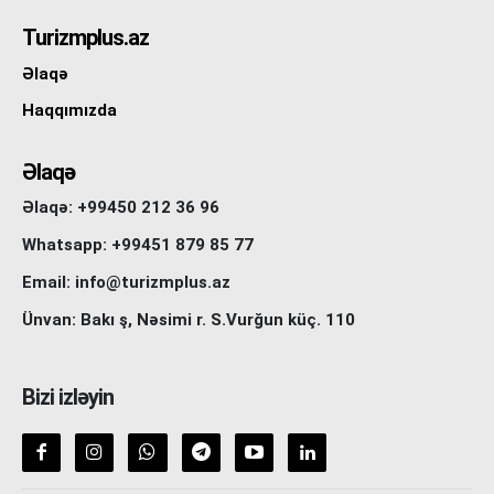
Turizmplus.az
Əlaqə
Haqqımızda
Əlaqə
Əlaqə: +99450 212 36 96
Whatsapp: +99451 879 85 77
Email: info@turizmplus.az
Ünvan: Bakı ş, Nəsimi r. S.Vurğun küç. 110
Bizi izləyin