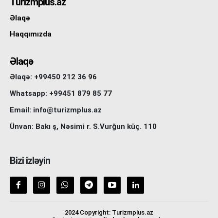
Turizmplus.az
Əlaqə
Haqqımızda
Əlaqə
Əlaqə: +99450 212 36 96
Whatsapp: +99451 879 85 77
Email: info@turizmplus.az
Ünvan: Bakı ş, Nəsimi r. S.Vurğun küç. 110
Bizi izləyin
2024 Copyright: Turizmplus.az