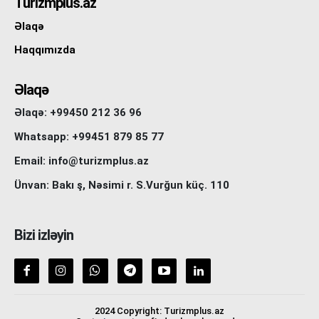
Turizmplus.az
Əlaqə
Haqqımızda
Əlaqə
Əlaqə: +99450 212 36 96
Whatsapp: +99451 879 85 77
Email: info@turizmplus.az
Ünvan: Bakı ş, Nəsimi r. S.Vurğun küç. 110
Bizi izləyin
2024 Copyright: Turizmplus.az