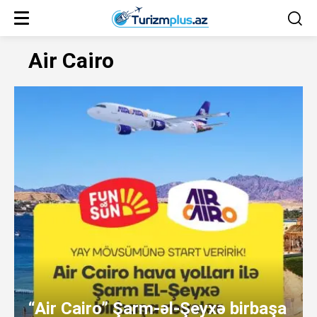
Air Cairo
“Air Cairo” Şarm-əl-Şeyxə birbaşa