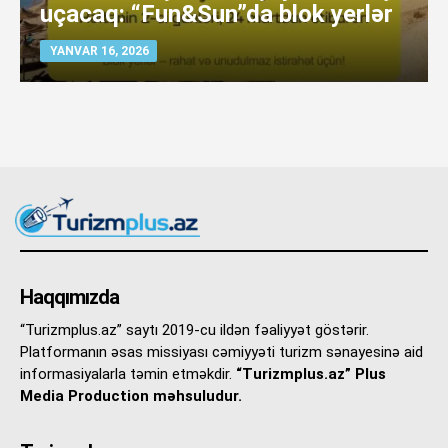
uçacaq: “Fun&Sun”da blok yerlər
YANVAR 16, 2026
Haqqımızda
“Turizmplus.az” saytı 2019-cu ildən fəaliyyət göstərir.
Platformanın əsas missiyası cəmiyyəti turizm sənayesinə aid
informasiyalarla təmin etməkdir.
“Turizmplus.az” Plus
Media Production məhsuludur.