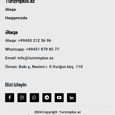
Turizmplus.az
Əlaqə
Haqqımızda
Əlaqə
Əlaqə: +99450 212 36 96
Whatsapp: +99451 879 85 77
Email: info@turizmplus.az
Ünvan: Bakı ş, Nəsimi r. S.Vurğun küç. 110
Bizi izləyin
2024 Copyright: Turizmplus.az