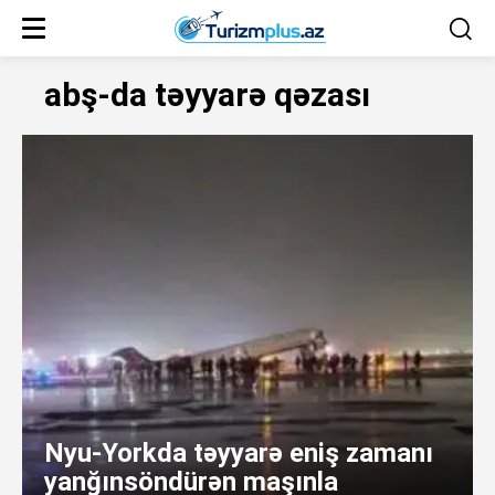
abş-da təyyarə qəzası
Nyu-Yorkda təyyarə eniş zamanı
yanğınsöndürən maşınla