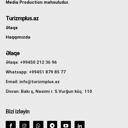
Media Production məhsuludur.
Turizmplus.az
Əlaqə
Haqqımızda
Əlaqə
Əlaqə: +99450 212 36 96
Whatsapp: +99451 879 85 77
Email: info@turizmplus.az
Ünvan: Bakı ş, Nəsimi r. S.Vurğun küç. 110
Bizi izləyin