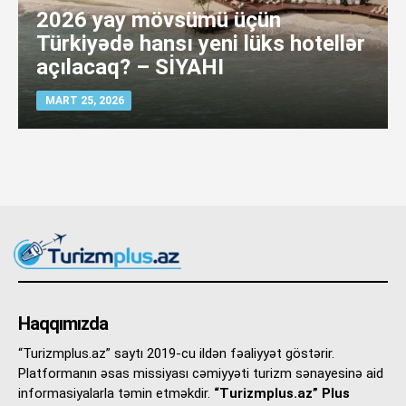
2026 yay mövsümü üçün
Türkiyədə hansı yeni lüks hotellər
açılacaq? – SİYAHI
MART 25, 2026
Haqqımızda
“Turizmplus.az” saytı 2019-cu ildən fəaliyyət göstərir.
Platformanın əsas missiyası cəmiyyəti turizm sənayesinə aid
informasiyalarla təmin etməkdir.
“Turizmplus.az” Plus