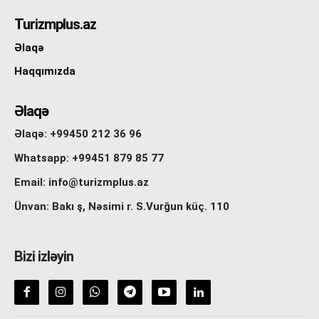
Turizmplus.az
Əlaqə
Haqqımızda
Əlaqə
Əlaqə: +99450 212 36 96
Whatsapp: +99451 879 85 77
Email: info@turizmplus.az
Ünvan: Bakı ş, Nəsimi r. S.Vurğun küç. 110
Bizi izləyin