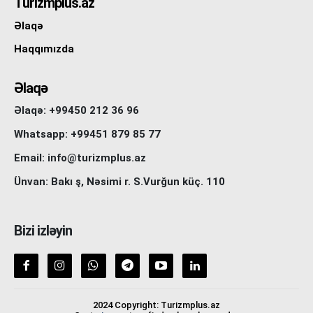
Turizmplus.az
Əlaqə
Haqqımızda
Əlaqə
Əlaqə: +99450 212 36 96
Whatsapp: +99451 879 85 77
Email: info@turizmplus.az
Ünvan: Bakı ş, Nəsimi r. S.Vurğun küç. 110
Bizi izləyin
2024 Copyright: Turizmplus.az