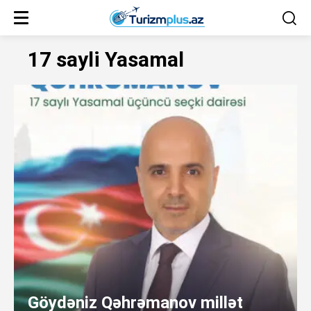
17 sayli Yasamal
Göydəniz Qəhrəmanov millət