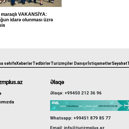
 maraqlı VAKANSİYA:
ğun idarə olunması üzrə
sis
a səhifə
Xəbərlər
Tədbirlər
Turizmçilər Danışır
İstiqamətlər
Səyahət
zmplus.az
Əlaqə
Əlaqə: +99450 212 36 96
ə
ımızda
Whatsapp: +99451 879 85 77
Email: info@turizmplus.az