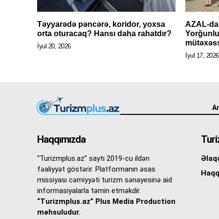
Təyyarədə pəncərə, koridor, yoxsa
AZAL-da
orta oturacaq? Hansı daha rahatdır?
Yorğunlu
mütəxəs
İyul 20, 2026
İyul 17, 2026
An
Haqqımızda
Turi
“Turizmplus.az” saytı 2019-cu ildən
Əlaq
fəaliyyət göstərir. Platformanın əsas
Haqq
missiyası cəmiyyəti turizm sənayesinə aid
informasiyalarla təmin etməkdir.
“Turizmplus.az” Plus Media Production
məhsuludur.