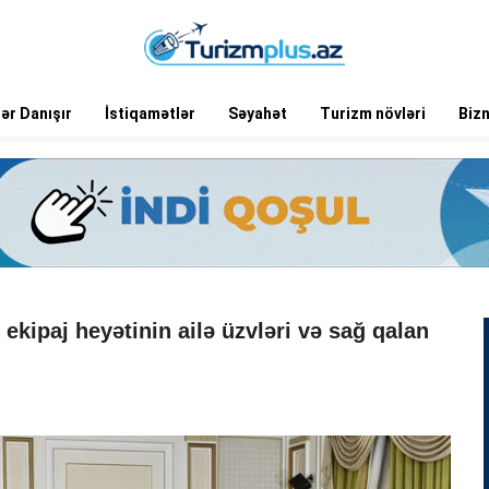
ər Danışır
İstiqamətlər
Səyahət
Turizm növləri
Biz
ekipaj heyətinin ailə üzvləri və sağ qalan