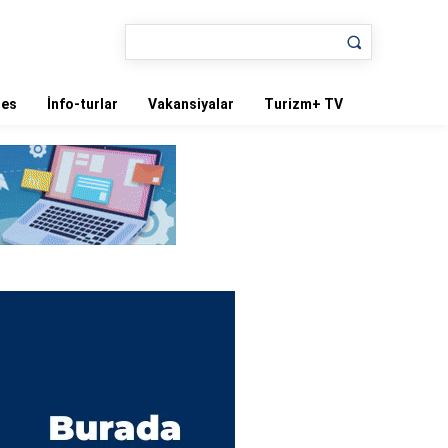
nes
İnfo-turlar
Vakansiyalar
Turizm+ TV