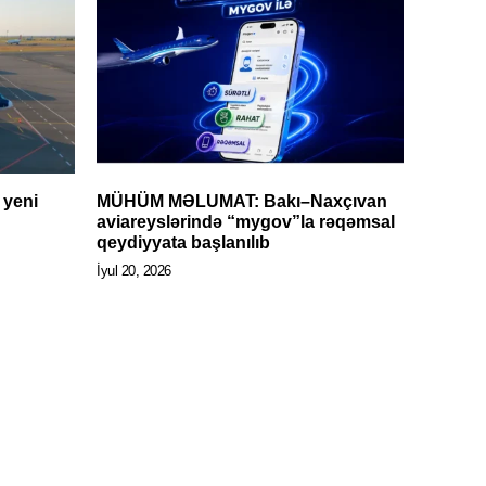
 yeni
MÜHÜM MƏLUMAT: Bakı–Naxçıvan
aviareyslərində “mygov”la rəqəmsal
qeydiyyata başlanılıb
İyul 20, 2026