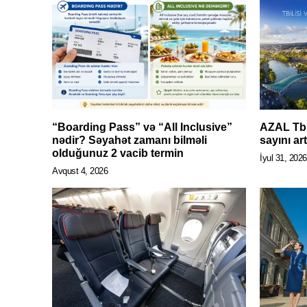
“Boarding Pass” və “All Inclusive”
AZAL Tbil
nədir? Səyahət zamanı bilməli
sayını art
olduğunuz 2 vacib termin
İyul 31, 2026
Avqust 4, 2026