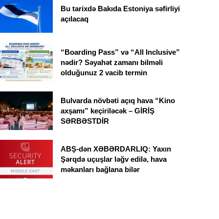
Bu tarixdə Bakıda Estoniya səfirliyi
açılacaq
“Boarding Pass” və “All Inclusive”
nədir? Səyahət zamanı bilməli
olduğunuz 2 vacib termin
Bulvarda növbəti açıq hava “Kino
axşamı” keçiriləcək – GİRİŞ
SƏRBƏSTDİR
ABŞ-dən XƏBƏRDARLIQ: Yaxın
Şərqdə uçuşlar ləğv edilə, hava
məkanları bağlana bilər