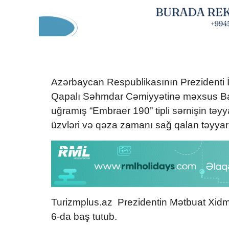
Azərbaycan Respublikasının Prezidenti İ
Qapalı Səhmdar Cəmiyyətinə məxsus Bak
uğramış “Embraer 190” tipli sərnişin təyy
üzvləri və qəza zamanı sağ qalan təyyarə
Turizmplus.az Prezidentin Mətbuat Xidmət
6-da baş tutub.