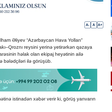
A-
A
A+
lham Əliyev “Azərbaycan Hava Yolları”
ı–Qroznı reysini yerinə yetirərkən qəzaya
arəsinin həlak olan ekipaj heyətinin ailə
 bələdçiləri ilə görüşüb.
inə istinadən xəbər verir ki, görüş yanvarın