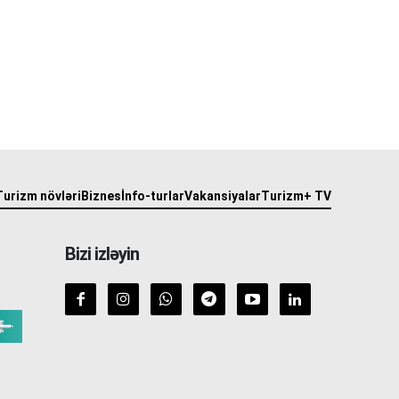
Turizm növləri
Biznes
İnfo-turlar
Vakansiyalar
Turizm+ TV
Bizi izləyin