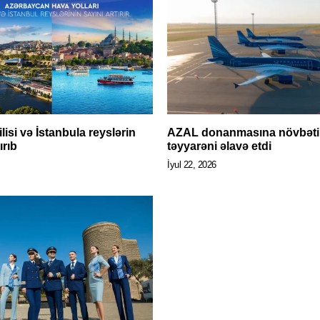
isi və İstanbula reyslərin
AZAL donanmasına növbəti
ırıb
təyyarəni əlavə etdi
İyul 22, 2026