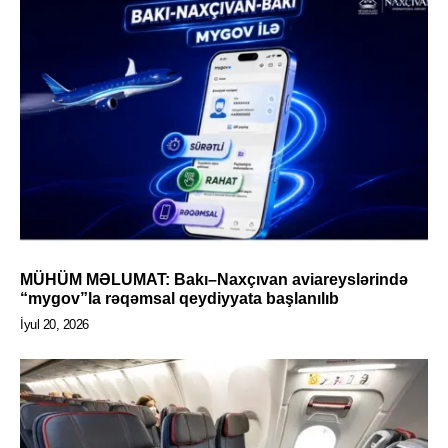
MÜHÜM MƏLUMAT: Bakı–Naxçıvan aviareyslərində
“mygov”la rəqəmsal qeydiyyata başlanılıb
İyul 20, 2026