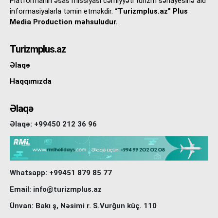
Platformanın əsas missiyası cəmiyyəti turizm sənayesinə aid
informasiyalarla təmin etməkdir.
“Turizmplus.az” Plus
Media Production məhsuludur.
Turizmplus.az
Əlaqə
Haqqımızda
Əlaqə
Əlaqə: +99450 212 36 96
Whatsapp: +99451 879 85 77
Email: info@turizmplus.az
Ünvan: Bakı ş, Nəsimi r. S.Vurğun küç. 110