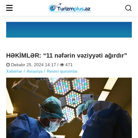
HƏKİMLƏR: “11 nəfərin vəziyyəti ağırdır”
Dekabr 25, 2024 14:17 /
471
Xəbərlər
Aviasiya
Rəsmi qurumlar