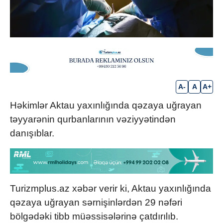
A-
A
A+
Həkimlər Aktau yaxınlığında qəzaya uğrayan
təyyarənin qurbanlarının vəziyyətindən
danışıblar.
Turizmplus.az xəbər verir ki, Aktau yaxınlığında
qəzaya uğrayan sərnişinlərdən 29 nəfəri
bölgədəki tibb müəssisələrinə çatdırılıb.