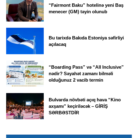
“Fairmont Baku” hotelinə yeni Baş
menecer (GM) təyin olunub
Bu tarixdə Bakıda Estoniya səfirliyi
açılacaq
“Boarding Pass” və “All Inclusive”
nədir? Səyahət zamanı bilməli
olduğunuz 2 vacib termin
Bulvarda növbəti açıq hava “Kino
axşamı” keçiriləcək – GİRİŞ
SƏRBƏSTDİR