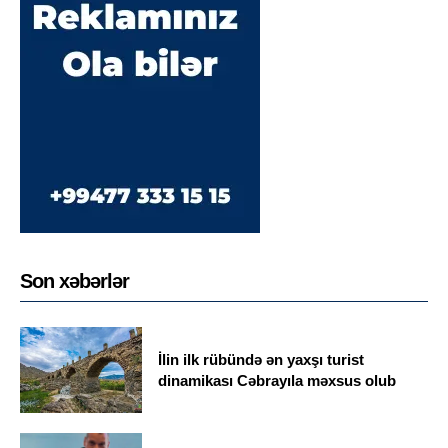
Son xəbərlər
İlin ilk rübündə ən yaxşı turist
dinamikası Cəbrayıla məxsus olub